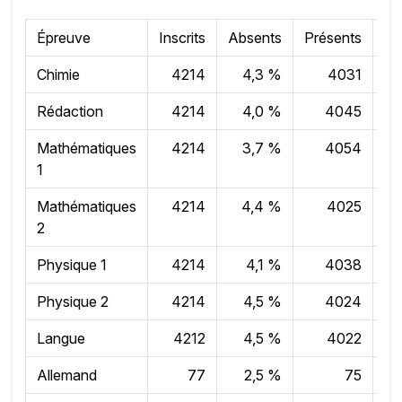
Épreuve
Inscrits
Absents
Présents
M
Chimie
4214
4,3 %
4031
9
Rédaction
4214
4,0 %
4045
10
Mathématiques
4214
3,7 %
4054
9
1
Mathématiques
4214
4,4 %
4025
9
2
Physique 1
4214
4,1 %
4038
9
Physique 2
4214
4,5 %
4024
9
Langue
4212
4,5 %
4022
11
Allemand
77
2,5 %
75
12