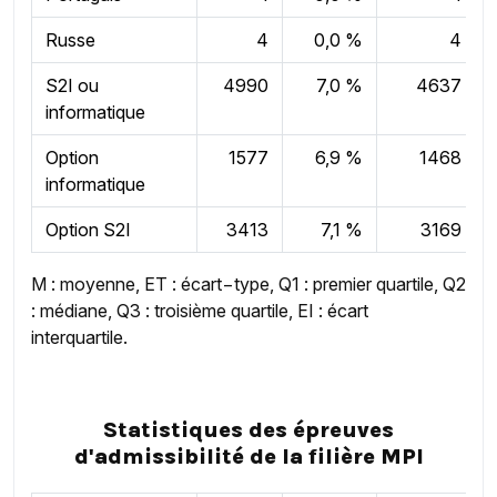
Russe
4
0,0 %
4
S2I ou
4990
7,0 %
4637
informatique
Option
1577
6,9 %
1468
informatique
Option S2I
3413
7,1 %
3169
M : moyenne, ET : écart−type, Q1 : premier quartile, Q2
: médiane, Q3 : troisième quartile, EI : écart
interquartile.
Statistiques des épreuves
d'admissibilité de la filière MPI