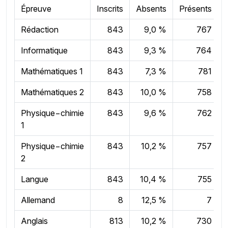
Épreuve
Inscrits
Absents
Présents
Rédaction
843
9,0 %
767
Informatique
843
9,3 %
764
Mathématiques 1
843
7,3 %
781
Mathématiques 2
843
10,0 %
758
Physique−chimie
843
9,6 %
762
1
Physique−chimie
843
10,2 %
757
2
Langue
843
10,4 %
755
Allemand
8
12,5 %
7
Anglais
813
10,2 %
730