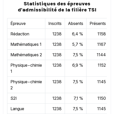
Statistiques des épreuves
d'admissibilité de la filière TSI
Épreuve
Inscrits
Absents
Présents
Rédaction
1238
6,4 %
1158
Mathématiques 1
1238
5,7 %
1167
Mathématiques 2
1238
7,5 %
1144
Physique−chimie
1238
6,9 %
1152
1
Physique−chimie
1238
7,5 %
1145
2
S2I
1238
7,1 %
1150
Langue
1238
7,5 %
1145