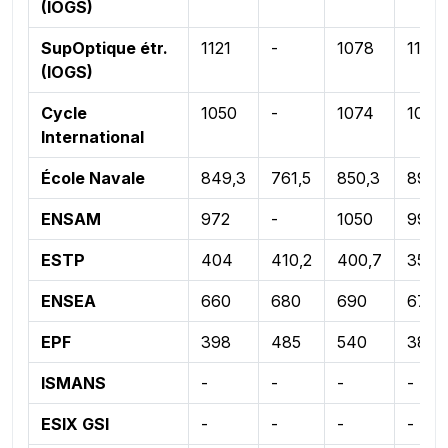
(IOGS)
SupOptique étr.
1121
-
1078
1193
(IOGS)
Cycle
1050
-
1074
1077
International
École Navale
849,3
761,5
850,3
893,
ENSAM
972
-
1050
994
ESTP
404
410,2
400,7
351,5
ENSEA
660
680
690
670
EPF
398
485
540
381
ISMANS
-
-
-
-
ESIX GSI
-
-
-
-