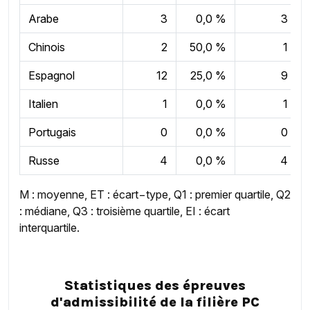
Arabe
3
0,0 %
3
Chinois
2
50,0 %
1
Espagnol
12
25,0 %
9
Italien
1
0,0 %
1
Portugais
0
0,0 %
0
Russe
4
0,0 %
4
M : moyenne, ET : écart−type, Q1 : premier quartile, Q2
: médiane, Q3 : troisième quartile, EI : écart
interquartile.
Statistiques des épreuves
d'admissibilité de la filière PC