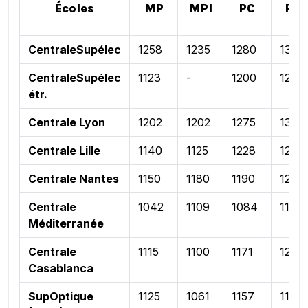
Écoles
MP
MPI
PC
PSI
CentraleSupélec
1258
1235
1280
1336
CentraleSupélec
1123
-
1200
1200
étr.
Centrale Lyon
1202
1202
1275
1329
Centrale Lille
1140
1125
1228
1228
Centrale Nantes
1150
1180
1190
1217
Centrale
1042
1109
1084
1101
Méditerranée
Centrale
1115
1100
1171
1200
Casablanca
SupOptique
1125
1061
1157
1163