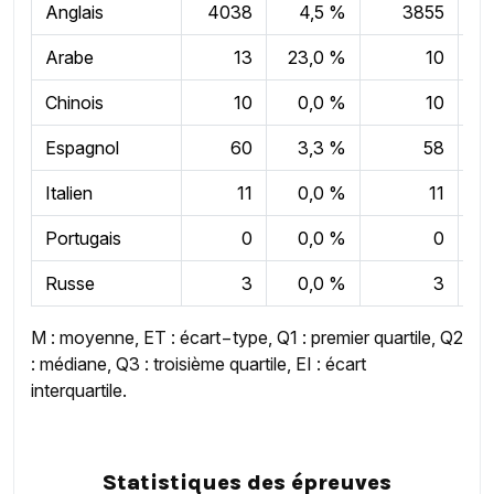
Anglais
4038
4,5 %
3855
11
Arabe
13
23,0 %
10
15
Chinois
10
0,0 %
10
17
Espagnol
60
3,3 %
58
12
Italien
11
0,0 %
11
11
Portugais
0
0,0 %
0
0
Russe
3
0,0 %
3
16
M : moyenne, ET : écart−type, Q1 : premier quartile, Q2
: médiane, Q3 : troisième quartile, EI : écart
interquartile.
Statistiques des épreuves