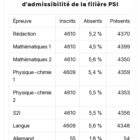
d'admissibilité de la filière PSI
Épreuve
Inscrits
Absents
Présents
Rédaction
4610
5,2 %
4370
Mathématiques 1
4610
4,5 %
4399
Mathématiques 2
4610
5,6 %
4350
Physique−chimie
4609
5,4 %
4359
1
Physique−chimie
4610
5,5 %
4353
2
S2I
4610
5,5 %
4356
Langue
4609
5,6 %
4348
Allemand
55
1,8 %
54