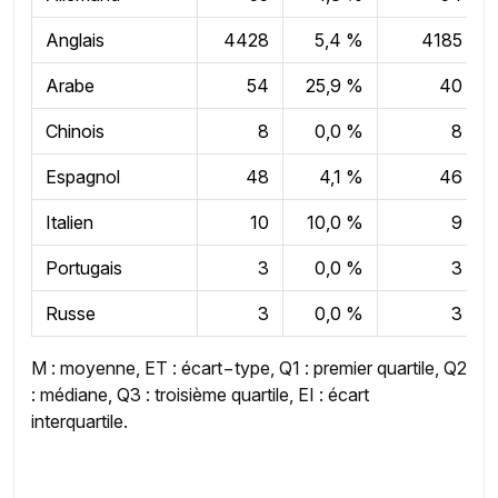
Anglais
4428
5,4 %
4185
Arabe
54
25,9 %
40
Chinois
8
0,0 %
8
Espagnol
48
4,1 %
46
Italien
10
10,0 %
9
Portugais
3
0,0 %
3
Russe
3
0,0 %
3
M : moyenne, ET : écart−type, Q1 : premier quartile, Q2
: médiane, Q3 : troisième quartile, EI : écart
interquartile.