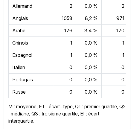
Allemand
2
0,0 %
2
Anglais
1058
8,2 %
971
Arabe
176
3,4 %
170
Chinois
1
0,0 %
1
Espagnol
1
0,0 %
1
Italien
0
0,0 %
0
Portugais
0
0,0 %
0
Russe
0
0,0 %
0
M : moyenne, ET : écart−type, Q1 : premier quartile, Q2
: médiane, Q3 : troisième quartile, EI : écart
interquartile.