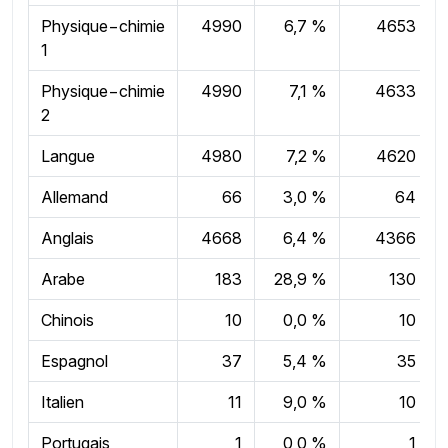
Physique−chimie
4990
6,7 %
4653
1
Physique−chimie
4990
7,1 %
4633
2
Langue
4980
7,2 %
4620
Allemand
66
3,0 %
64
Anglais
4668
6,4 %
4366
Arabe
183
28,9 %
130
Chinois
10
0,0 %
10
Espagnol
37
5,4 %
35
Italien
11
9,0 %
10
Portugais
1
0,0 %
1